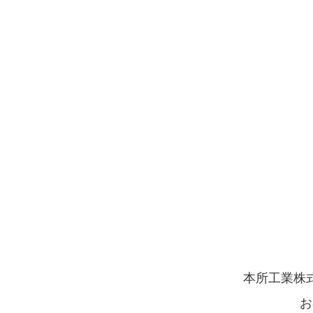
た。昭和六十三年から受注量の増加の
と組織変更し、精密機械加工分野の拡
いりました。
本所工業株
お